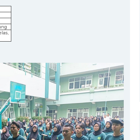
ung
las,