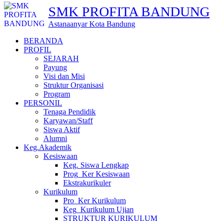
SMK PROFITA BANDUNG
Astanaanyar Kota Bandung
BERANDA
PROFIL
SEJARAH
Payung
Visi dan Misi
Struktur Organisasi
Program
PERSONIL
Tenaga Pendidik
Karyawan/Staff
Siswa Aktif
Alumni
Keg.Akademik
Kesiswaan
Keg. Siswa Lengkap
Prog_Ker Kesiswaan
Ekstrakurikuler
Kurikulum
Pro_Ker Kurikulum
Keg_Kurikulum Ujian
STRUKTUR KURIKULUM