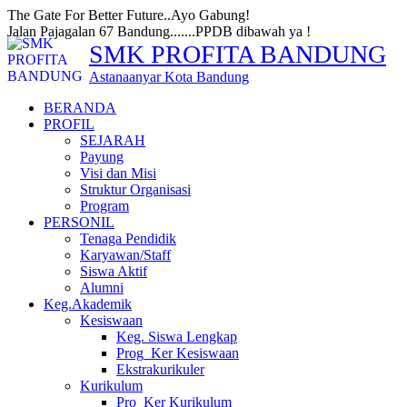
The Gate For Better Future..Ayo Gabung!
Jalan Pajagalan 67 Bandung.......PPDB dibawah ya !
SMK PROFITA BANDUNG
Astanaanyar Kota Bandung
BERANDA
PROFIL
SEJARAH
Payung
Visi dan Misi
Struktur Organisasi
Program
PERSONIL
Tenaga Pendidik
Karyawan/Staff
Siswa Aktif
Alumni
Keg.Akademik
Kesiswaan
Keg. Siswa Lengkap
Prog_Ker Kesiswaan
Ekstrakurikuler
Kurikulum
Pro_Ker Kurikulum