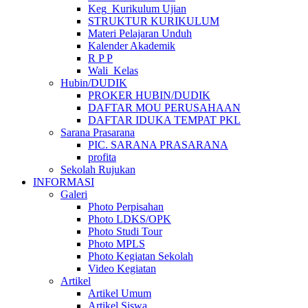
Keg_Kurikulum Ujian
STRUKTUR KURIKULUM
Materi Pelajaran Unduh
Kalender Akademik
R P P
Wali_Kelas
Hubin/DUDIK
PROKER HUBIN/DUDIK
DAFTAR MOU PERUSAHAAN
DAFTAR IDUKA TEMPAT PKL
Sarana Prasarana
PIC. SARANA PRASARANA
profita
Sekolah Rujukan
INFORMASI
Galeri
Photo Perpisahan
Photo LDKS/OPK
Photo Studi Tour
Photo MPLS
Photo Kegiatan Sekolah
Video Kegiatan
Artikel
Artikel Umum
Artikel Siswa