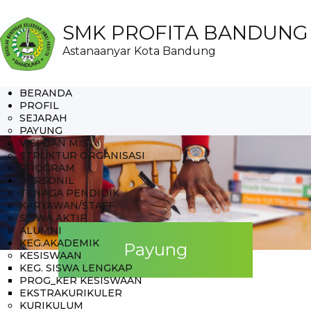
SMK PROFITA BANDUNG
Astanaanyar Kota Bandung
BERANDA
PROFIL
SEJARAH
PAYUNG
VISI DAN MISI
STRUKTUR ORGANISASI
PROGRAM
PERSONIL
TENAGA PENDIDIK
KARYAWAN/STAFF
SISWA AKTIF
ALUMNI
KEG.AKADEMIK
Payung
KESISWAAN
KEG. SISWA LENGKAP
PROG_KER KESISWAAN
EKSTRAKURIKULER
KURIKULUM