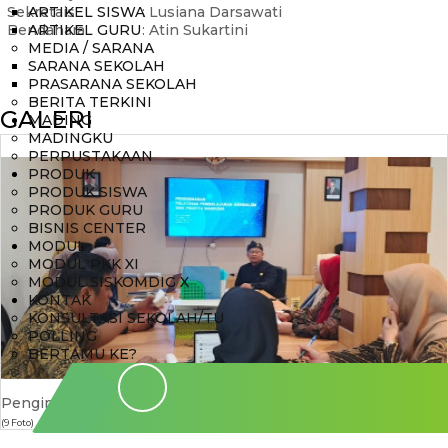
Sekretais
ARTIKEL SISWA
: Lusiana Darsawati
Bendahara
ARTIKEL GURU
: Atin Sukartini
MEDIA / SARANA
SARANA SEKOLAH
PRASARANA SEKOLAH
BERITA TERKINI
GALERI
MADING
MADINGKU
PERPUSTAKAAN
PRODUK
PRODUK SISWA
PRODUK GURU
BISNIS CENTER
MODUL
MODUL PKK XI
MODUL SISKOMDIG X
KONTAK
KONSULTASI SEKOLAH/TU
POLLING
BERTAMU KE?
Pengimbasan Pelatihan Pembelajaran Mendalam
(9 Foto)