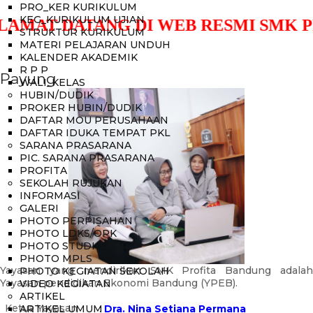
PRO_KER KURIKULUM
KEG_KURIKULUM UJIAN
AMAT DATANG DI WEB RESMI SMK PR
STRUKTUR KURIKULUM
MATERI PELAJARAN UNDUH
KALENDER AKADEMIK
R P P
Payung
WALI_KELAS
HUBIN/DUDIK
PROKER HUBIN/DUDIK
DAFTAR MOU PERUSAHAAN
DAFTAR IDUKA TEMPAT PKL
SARANA PRASARANA
PIC. SARANA PRASARANA
PROFITA
SEKOLAH RUJUKAN
INFORMASI
GALERI
PHOTO PERPISAHAN
PHOTO LDKS/OPK
PHOTO STUDI TOUR
PHOTO MPLS
Yayasan yang mendirikan SMK Profita Bandung adalah
PHOTO KEGIATAN SEKOLAH
Yayasan pendidikan Ekonomi Bandung (YPEB).
VIDEO KEGIATAN
ARTIKEL
Ketua Yayasan
ARTIKEL UMUM
:
Dra. Nina Setiana Permana