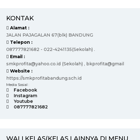
KONTAK
Alamat :
JALAN PAJAGALAN 67(blk) BANDUNG
Telepon :
087777821682 - 022-4241135(Sekolah) .
Email :
smkprofita@yahoo.co.id (Sekolah) , bkprofita@gmail
Website :
https://smkprofitabandung.sch.id
Media Sosial :
Facebook
Instagram
Youtube
087777821682
WALI KELAS(KELAS LAINNYA DI MENU