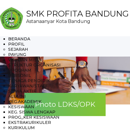
SMK PROFITA BANDUNG
Astanaanyar Kota Bandung
BERANDA
PROFIL
SEJARAH
PAYUNG
VISI DAN MISI
STRUKTUR ORGANISASI
PROGRAM
PERSONIL
TENAGA PENDIDIK
KARYAWAN/STAFF
SISWA AKTIF
ALUMNI
KEG.AKADEMIK
Photo LDKS/OPK
KESISWAAN
KEG. SISWA LENGKAP
PROG_KER KESISWAAN
EKSTRAKURIKULER
KURIKULUM