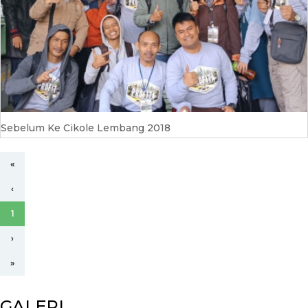
Sebelum Ke Cikole Lembang 2018
«
‹
1
›
»
GALERI