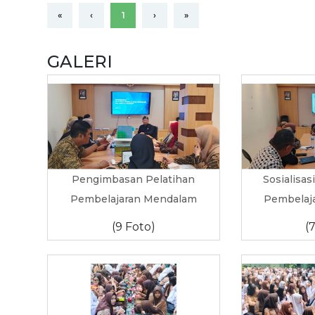
«
‹
1
›
»
GALERI
Pengimbasan Pelatihan
Sosialisas
Pembelajaran Mendalam
Pembelaj
(9 Foto)
(